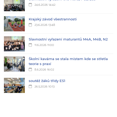
24.6.2026 14:42
Krajský závod všestrannosti
23.6.2026 13:48
Slavnostní vyřazení maturantů M4A, M4B, N2
11.6.2026 11:00
Školní kavárna se stala místem kde se střetla
teorie s praxí
8.6.2026 16:02
soutěž žáků třídy ES1
26.5.2026 10:13