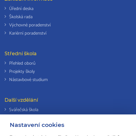
Úřední deska
Školská rada
Výchovné poradenství
Kariérní poradenství
Střední škola
Přehled oborů
Projekty školy
Nástavbové studium
Další vzdělání
Svářečská škola
Odborná způsobilost k výkonu činností v elektrotechnice
Nastavení cookies
Národní soustava kvalifikací