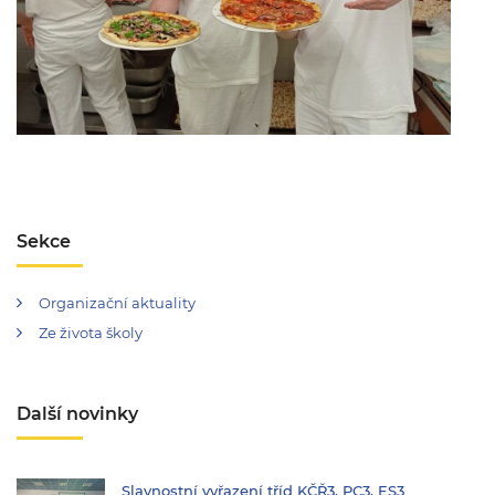
Sekce
Organizační aktuality
Ze života školy
Další novinky
Slavnostní vyřazení tříd KČŘ3, PC3, ES3