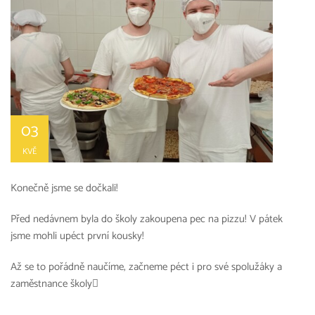
03
KVĚ
Konečně jsme se dočkali!
Před nedávnem byla do školy zakoupena pec na pizzu! V pátek
jsme mohli upéct první kousky!
Až se to pořádně naučíme, začneme péct i pro své spolužáky a
zaměstnance školy