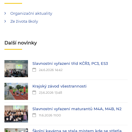
Organizační aktuality
Ze života školy
Další novinky
Slavnostní vyřazení tříd KČŘ3, PC3, ES3
24.6.2026 14:42
Krajský závod všestrannosti
23.6.2026 13:48
Slavnostní vyřazení maturantů M4A, M4B, N2
11.6.2026 11:00
Školní kavárna se stala místem kde se střetla