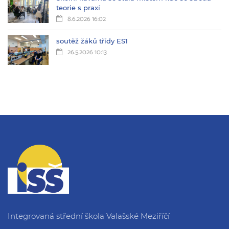
teorie s praxí
8.6.2026 16:02
soutěž žáků třídy ES1
26.5.2026 10:13
Integrovaná střední škola Valašské Meziříčí