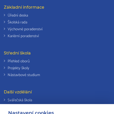
Základní informace
Úřední deska
Školská rada
Výchovné poradenství
Kariérní poradenství
Střední škola
Přehled oborů
Projekty školy
Nástavbové studium
Další vzdělání
Svářečská škola
Odborná způsobilost k výkonu činností v elektrotechnice
Nastavení cookies
Národní soustava kvalifikací