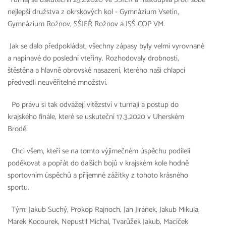
nejlepší družstva z okrskových kol - Gymnázium Vsetín,
Gymnázium Rožnov, SŠIEŘ Rožnov a ISŠ COP VM.
Jak se dalo předpokládat, všechny zápasy byly velmi vyrovnané
a napínavé do poslední vteřiny. Rozhodovaly drobnosti,
štěstěna a hlavně obrovské nasazení, kterého naši chlapci
předvedli neuvěřitelné množství.
Po právu si tak odvážejí vítězství v turnaji a postup do
krajského finále, které se uskuteční 17.3.2020 v Uherském
Brodě.
Chci všem, kteří se na tomto výjimečném úspěchu podíleli
poděkovat a popřát do dalších bojů v krajském kole hodně
sportovním úspěchů a příjemné zážitky z tohoto krásného
sportu.
Tým: Jakub Suchý, Prokop Rajnoch, Jan Jiránek, Jakub Mikula,
Marek Kocourek, Nepustil Michal, Tvarůžek Jakub, Macíček