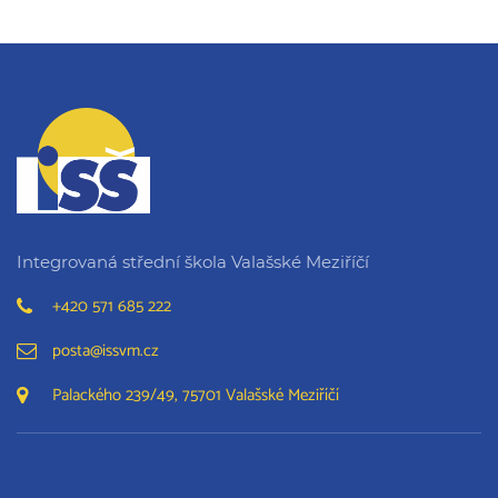
Integrovaná střední škola Valašské Meziříčí
+420 571 685 222
posta@issvm.cz
Palackého 239/49, 75701 Valašské Meziříčí