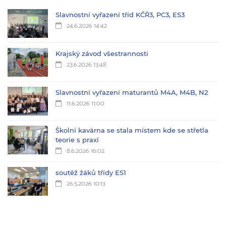
Slavnostní vyřazení tříd KČŘ3, PC3, ES3
24.6.2026 14:42
Krajský závod všestrannosti
23.6.2026 13:48
Slavnostní vyřazení maturantů M4A, M4B, N2
11.6.2026 11:00
Školní kavárna se stala místem kde se střetla
teorie s praxí
8.6.2026 16:02
soutěž žáků třídy ES1
26.5.2026 10:13