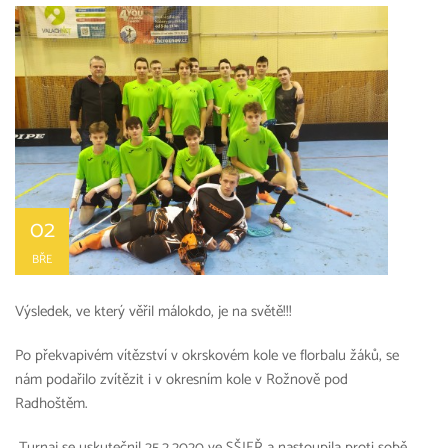
02
BŘE
Výsledek, ve který věřil málokdo, je na světě!!!
Po překvapivém vítězství v okrskovém kole ve florbalu žáků, se
nám podařilo zvítězit i v okresním kole v Rožnově pod
Radhoštěm.
Turnaj se uskutečnil 25.2.2020 ve SŠIEŘ a nastoupila proti sobě