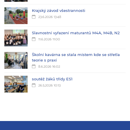
Krajský závod všestrannosti
23.6.2026 13:48
Slavnostní vyřazení maturantů M4A, M4B, N2
11.6.2026 11:00
Školní kavárna se stala místem kde se střetla
teorie s praxí
8.6.2026 16:02
soutěž žáků třídy ES1
26.5.2026 10:13