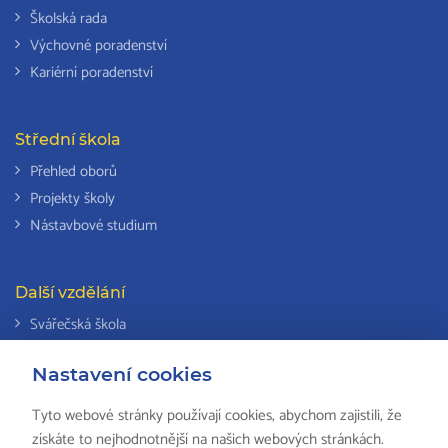
Školská rada
Výchovné poradenství
Kariérní poradenství
Střední škola
Přehled oborů
Projekty školy
Nástavbové studium
Další vzdělání
Svářečská škola
Odborná způsobilost k výkonu činností v elektrotechnice
Nastavení cookies
Národní soustava kvalifikací
Tyto webové stránky používají cookies, abychom zajistili, že
získáte to nejhodnotnější na našich webových stránkách.