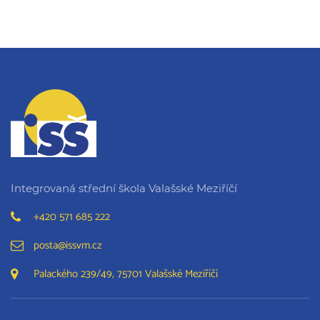
Integrovaná střední škola Valašské Meziříčí
+420 571 685 222
posta@issvm.cz
Palackého 239/49, 75701 Valašské Meziříčí