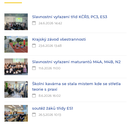
Slavnostní vyřazení tříd KČŘ3, PC3, ES3
24.6.2026 14:42
Krajský závod všestrannosti
23.6.2026 13:48
Slavnostní vyřazení maturantů M4A, M4B, N2
11.6.2026 11:00
Školní kavárna se stala místem kde se střetla
teorie s praxí
8.6.2026 16:02
soutěž žáků třídy ES1
26.5.2026 10:13