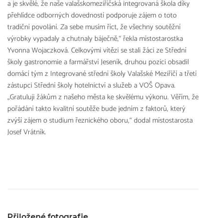
a je skvělé, že naše valašskomeziříčská integrovaná škola díky
přehlídce odborných dovedností podporuje zájem o toto
tradiční povolání. Za sebe musím říct, že všechny soutěžní
výrobky vypadaly a chutnaly báječně,“ řekla místostarostka
Yvonna Wojaczková. Celkovými vítězi se stali žáci ze Střední
školy gastronomie a farmářství Jeseník, druhou pozici obsadil
domácí tým z Integrované střední školy Valašské Meziříčí a třetí
zástupci Střední školy hotelnictví a služeb a VOŠ Opava.
„Gratuluji žákům z našeho města ke skvělému výkonu. Věřím, že
pořádání takto kvalitní soutěže bude jedním z faktorů, který
zvýší zájem o studium řeznického oboru,“ dodal místostarosta
Josef Vrátník.
Přiložené fotografie