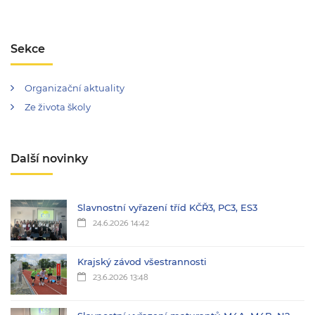
Sekce
Organizační aktuality
Ze života školy
Další novinky
Slavnostní vyřazení tříd KČŘ3, PC3, ES3
24.6.2026 14:42
Krajský závod všestrannosti
23.6.2026 13:48