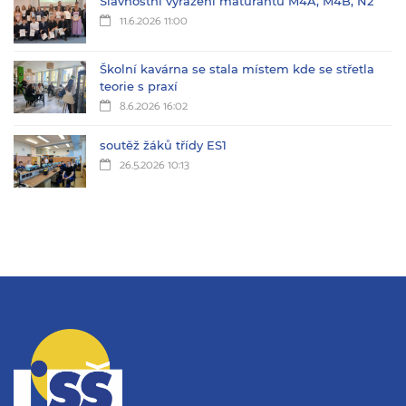
Slavnostní vyřazení maturantů M4A, M4B, N2
11.6.2026 11:00
Školní kavárna se stala místem kde se střetla
teorie s praxí
8.6.2026 16:02
soutěž žáků třídy ES1
26.5.2026 10:13