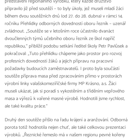
představení regionálního výrobku, který každé družstvo
připravilo již před soutěží – to byly úkoly, jež museli mladí žáci
během dvou soutěžních dnů (od 27. do 28. dubna) v rámci 14.
ročníku Přehlídky odborných dovedností oboru řezník – uzenář
zvládnout. „Soutěže se v letošním roce účastnilo dvanáct
dvoučlenných týmů učebního oboru řezník ze škol napříč
republikou,“ přiblížil podobu setkání ředitel školy Petr Pavlůsek a
pokračoval: „Tuto přehlídku chápeme jako prostor pro rozvoj
profesních dovedností žáků a jejich přípravu na pracovní
požadavky budoucích zaměstnavatelů. I proto byla součástí
soutěže příprava masa před zpracováním přímo v prostorách
výrobní linky valašskomeziříčské firmy MP Krásno, a.s. Žáci
museli ukázat, jak si poradí s vykostěním a tříděním vepřového
masa a výřezů k vařené masné výrobě. Hodnotili jsme rychlost,
ale také kvalitu práce.“
Druhý den soutěže přišlo na řadu krájení a aranžování. Odborná
porota totiž hodnotila nejen chuť, ale také celkovou prezentaci
výrobků. „Řeznické řemeslo má v našem regionu pevné kořeny