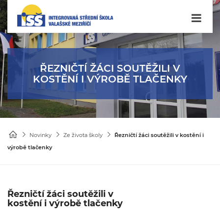
ŘEZNIČTÍ ŽÁCI SOUTĚŽILI V
KOSTĚNÍ I VÝROBĚ TLAČENKY
Novinky
Ze života školy
Řezničtí žáci soutěžili v kostění i
výrobě tlačenky
Řezničtí žáci soutěžili v
kostění i výrobě tlačenky