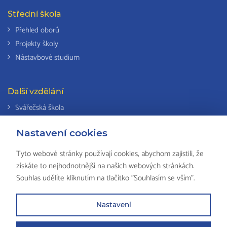
Střední škola
Přehled oborů
Projekty školy
Nástavbové studium
Další vzdělání
Svářečská škola
Odborná způsobilost k výkonu činností v elektrotechnice
Nastavení cookies
Národní soustava kvalifikací
Tyto webové stránky používají cookies, abychom zajistili, že
získáte to nejhodnotnější na našich webových stránkách.
Souhlas udělíte kliknutím na tlačítko "Souhlasím se vším".
© 2018 ISŠ-COP Valašské Meziříčí, všechna práva vyhrazena by
HS
Computers
Nastavení
Partneři školy
Mapa stránek
Právní ustanovení
Zkola