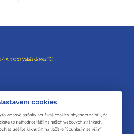
/49, 75701 Valašské Meziříčí
lší vzdělání
Nastavení cookies
Svářečská škola
yto webové stránky používají cookies, abychom zajistili, že
Odborná způsobilost k výkonu činností v
ískáte to nejhodnotnější na našich webových stránkách.
elektrotechnice
ouhlas udělíte kliknutím na tlačítko "Souhlasím se vším".
Národní soustava kvalifikací