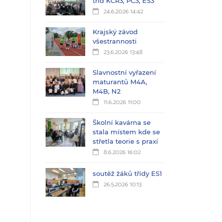
tříd KČŘ3, PC3, ES3
24.6.2026 14:42
Krajský závod
všestrannosti
23.6.2026 13:48
Slavnostní vyřazení
maturantů M4A,
M4B, N2
11.6.2026 11:00
Školní kavárna se
stala místem kde se
střetla teorie s praxí
8.6.2026 16:02
soutěž žáků třídy ES1
26.5.2026 10:13