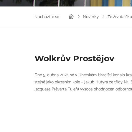
Nacházíte se:
Novinky
Ze života ško
Wolkrův Prostějov
Dne 5. dubna 2024 se v Uherském Hradišti konalo krajs
stejně jako okresním kole – Jakub Hutyra ze třídy N1. 
Jacquese Préverta Tuleň) vysoce ohodnocen odborno