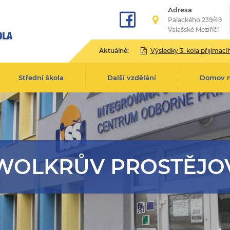
Adresa
Palackého 239/49
Valašské Meziříčí
Aktuálně:
Výsledky 3. kola přijímacího řízení pro školní rok 2
Střední škola
Další vzdělání
Domov 
WOLKRŮV PROSTĚJO