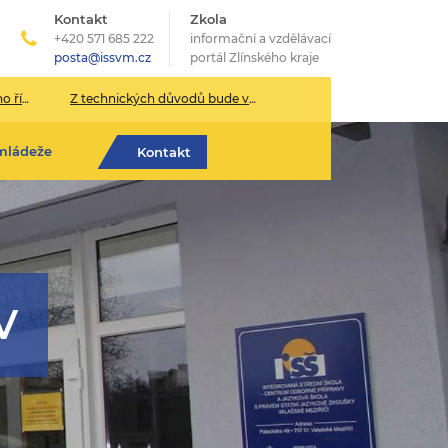
Kontakt
Zkola
+420 571 685 222
informační a vzdělávací
posta@issvm.cz
portál Zlínského kraje
026/2027
Z technických důvodů bude v pondělí 13. července sekretariát školy uzavřen.
mládeže
Kontakt
V