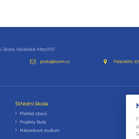
 škola Valašské Meziříčí
posta@issvm.cz
Palackého 239
Střední škola
Da
Přehled oborů
T
Projekty školy
z
Nástavbové studium
S