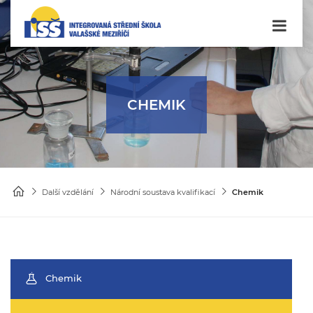
CHEMIK
Další vzdělání
Národní soustava kvalifikací
Chemik
Chemik