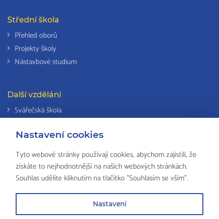
Střední škola
Přehled oborů
Projekty školy
Nástavbové studium
Další vzdělání
Svářečská škola
Odborná způsobilost k výkonu činností v elektrotechnice
Nastavení cookies
Národní soustava kvalifikací
Tyto webové stránky používají cookies, abychom zajistili, že
získáte to nejhodnotnější na našich webových stránkách.
Souhlas udělíte kliknutím na tlačítko "Souhlasím se vším".
© 2018 ISŠ-COP Valašské Meziříčí, všechna práva vyhrazena by
HS
Computers
Nastavení
Partneři školy
Mapa stránek
Právní ustanovení
Zkola