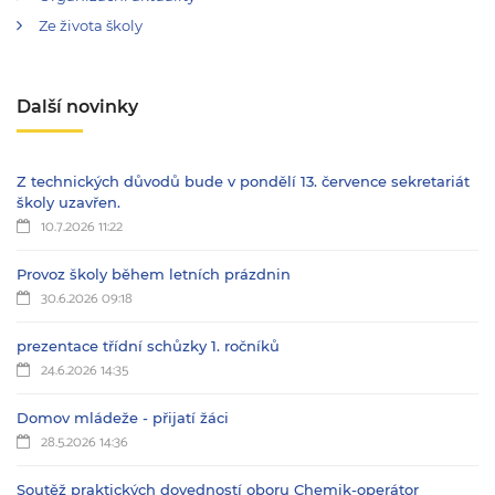
Ze života školy
Další novinky
Z technických důvodů bude v pondělí 13. července sekretariát
školy uzavřen.
10.7.2026 11:22
Provoz školy během letních prázdnin
30.6.2026 09:18
prezentace třídní schůzky 1. ročníků
24.6.2026 14:35
Domov mládeže - přijatí žáci
28.5.2026 14:36
Soutěž praktických dovedností oboru Chemik-operátor