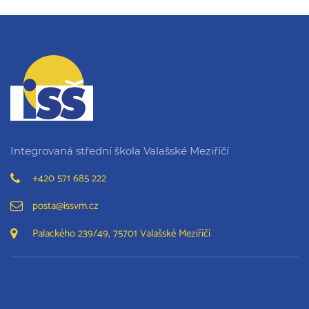
Integrovaná střední škola Valašské Meziříčí
+420 571 685 222
posta@issvm.cz
Palackého 239/49, 75701 Valašské Meziříčí