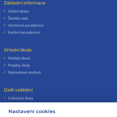
Základní informace
Úřední deska
Školská rada
Výchovné poradenství
Kariérní poradenství
Střední škola
Přehled oborů
Projekty školy
Nástavbové studium
Další vzdělání
Svářečská škola
Odborná způsobilost k výkonu činností v elektrotechnice
Nastavení cookies
Národní soustava kvalifikací