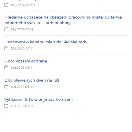
19.5.2026 08:07
Hledáme uchazeče na obsazení pracovního místa: učitel/ka
odborného výcviku – strojní obory
14.5.2026 12:24
Oznámení o konání voleb do Školské rady
13.5.2026 07:41
Obor Požární ochrana
14.1.2026 08:51
Dny otevřených dveří na ISŠ
4.11.2025 08:33
Vyhlášení 5. kola přijímacího řízení
11.9.2025 07:37