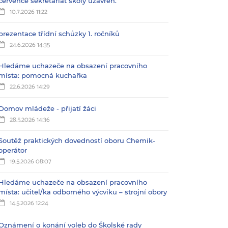
července sekretariát školy uzavřen.
10.7.2026 11:22
prezentace třídní schůzky 1. ročníků
24.6.2026 14:35
Hledáme uchazeče na obsazení pracovního
místa: pomocná kuchařka
22.6.2026 14:29
Domov mládeže - přijatí žáci
28.5.2026 14:36
Soutěž praktických dovedností oboru Chemik-
operátor
19.5.2026 08:07
Hledáme uchazeče na obsazení pracovního
místa: učitel/ka odborného výcviku – strojní obory
14.5.2026 12:24
Oznámení o konání voleb do Školské rady