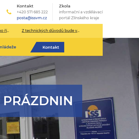
Kontakt
Zkola
+420 571 685 222
informační a vzdělávací
posta@issvm.cz
portál Zlínského kraje
026/2027
Z technických důvodů bude v pondělí 13. července sekretariát školy uzavřen.
mládeže
Kontakt
 PRÁZDNIN