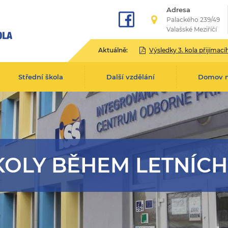
Adresa
Palackého 239/49
Valašské Meziříčí
Aktuálně:
Výsledky 3. kola přijímacího řízení pro školní rok 2
Střední škola
Další vzdělání
Domov 
KOLY BĚHEM LETNÍCH