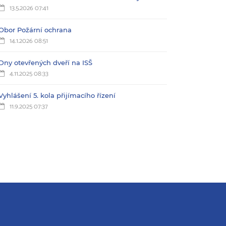
13.5.2026 07:41
Obor Požární ochrana
14.1.2026 08:51
Dny otevřených dveří na ISŠ
4.11.2025 08:33
Vyhlášení 5. kola přijímacího řízení
11.9.2025 07:37