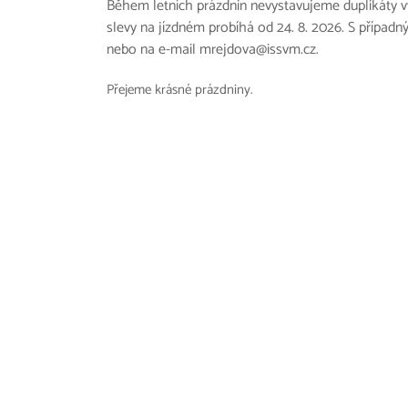
Během letních prázdnin nevystavujeme duplikáty vy
slevy na jízdném probíhá od 24. 8. 2026. S případn
nebo na e-mail mrejdova@issvm.cz.
Přejeme krásné prázdniny.