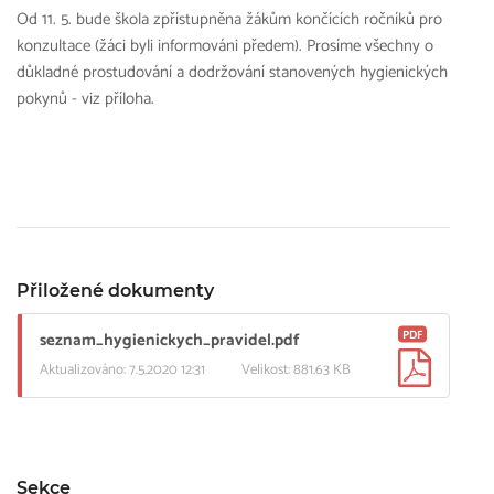
Od 11. 5. bude škola zpřístupněna žákům končících ročníků pro
konzultace (žáci byli informováni předem). Prosíme všechny o
důkladné prostudování a dodržování stanovených hygienických
pokynů - viz příloha.
Přiložené dokumenty
PDF
seznam_hygienickych_pravidel.pdf
Aktualizováno: 7.5.2020 12:31
Velikost: 881.63 KB
Sekce