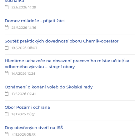
kuchařka
22.6.2026 14:29
Domov mládeže - přijatí žáci
28.5.2026 14:36
Soutěž praktických dovedností oboru Chemik-operátor
19.5.2026 08:07
Hledáme uchazeče na obsazení pracovního místa: učitel/ka
odborného výcviku – strojní obory
14.5.2026 12:24
Oznámení o konání voleb do Školské rady
13.5.2026 07:41
Obor Požární ochrana
14.1.2026 08:51
Dny otevřených dveří na ISŠ
4.11.2025 08:33