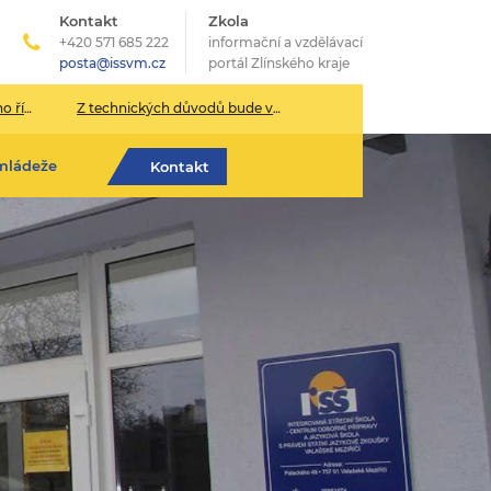
Kontakt
Zkola
+420 571 685 222
informační a vzdělávací
posta@issvm.cz
portál Zlínského kraje
026/2027
Z technických důvodů bude v pondělí 13. července sekretariát školy uzavřen.
mládeže
Kontakt