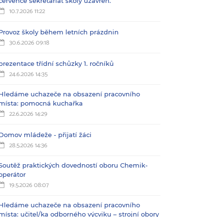
července sekretariát školy uzavřen.
10.7.2026 11:22
Provoz školy během letních prázdnin
30.6.2026 09:18
prezentace třídní schůzky 1. ročníků
24.6.2026 14:35
Hledáme uchazeče na obsazení pracovního
místa: pomocná kuchařka
22.6.2026 14:29
Domov mládeže - přijatí žáci
28.5.2026 14:36
Soutěž praktických dovedností oboru Chemik-
operátor
19.5.2026 08:07
Hledáme uchazeče na obsazení pracovního
místa: učitel/ka odborného výcviku – strojní obory