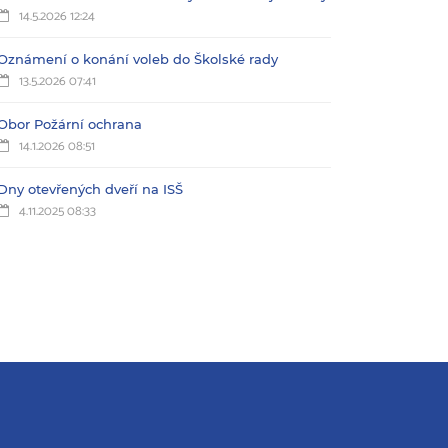
14.5.2026 12:24
Oznámení o konání voleb do Školské rady
13.5.2026 07:41
Obor Požární ochrana
14.1.2026 08:51
Dny otevřených dveří na ISŠ
4.11.2025 08:33