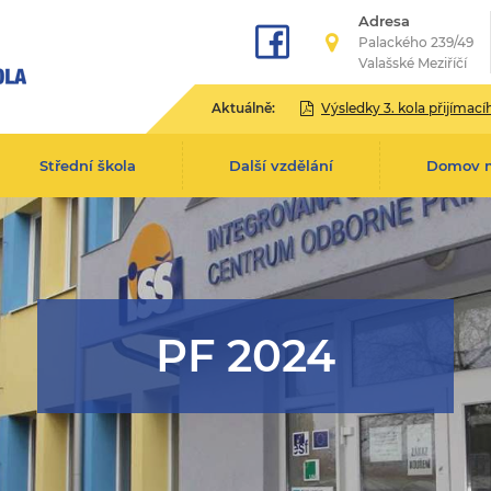
Adresa
Palackého 239/49
Valašské Meziříčí
Aktuálně:
Výsledky 3. kola přijímacího řízení pro školní rok 2
Střední škola
Další vzdělání
Domov 
PF 2024