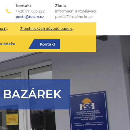
Kontakt
Zkola
+420 571 685 222
informační a vzdělávací
posta@issvm.cz
portál Zlínského kraje
026/2027
Z technických důvodů bude v pondělí 13. července sekretariát školy uzavřen.
mládeže
Kontakt
 BAZÁREK