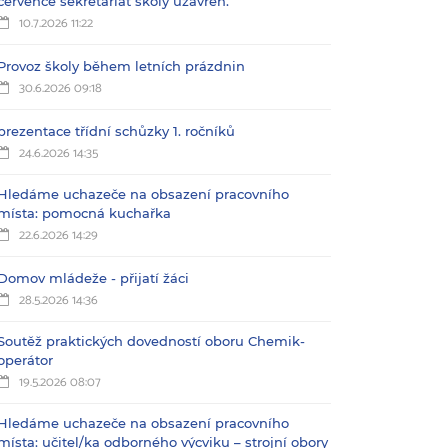
července sekretariát školy uzavřen.
10.7.2026 11:22
Provoz školy během letních prázdnin
30.6.2026 09:18
prezentace třídní schůzky 1. ročníků
24.6.2026 14:35
Hledáme uchazeče na obsazení pracovního
místa: pomocná kuchařka
22.6.2026 14:29
Domov mládeže - přijatí žáci
28.5.2026 14:36
Soutěž praktických dovedností oboru Chemik-
operátor
19.5.2026 08:07
Hledáme uchazeče na obsazení pracovního
místa: učitel/ka odborného výcviku – strojní obory