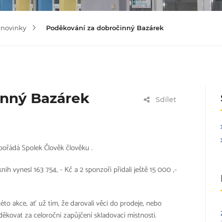
 novinky
Poděkování za dobročinný Bazárek
inný Bazárek
Sdílet
 pořádá Spolek Člověk člověku .
nih vynesl 163 754, - Kč a 2 sponzoři přidali ještě
15 000 ,-
éto akce, ať už tím, že darovali věci do prodeje, nebo
kovat za celoročni zapůjčení skladovací místnosti.