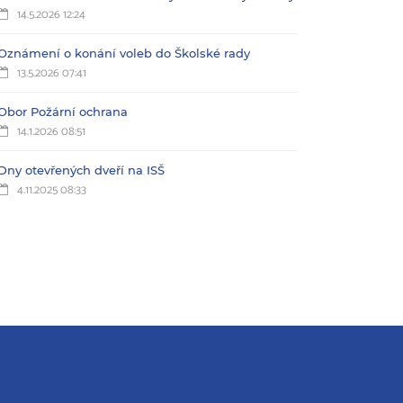
14.5.2026 12:24
Oznámení o konání voleb do Školské rady
13.5.2026 07:41
Obor Požární ochrana
14.1.2026 08:51
Dny otevřených dveří na ISŠ
4.11.2025 08:33