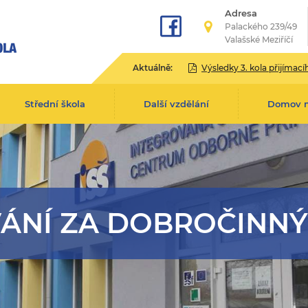
Adresa
Palackého 239/49
Valašské Meziříčí
Aktuálně:
Výsledky 3. kola přijímacího řízení pro školní rok 2
Střední škola
Další vzdělání
Domov 
ÁNÍ ZA DOBROČINNÝ