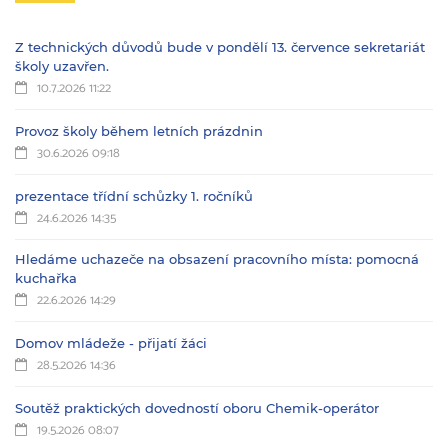
Z technických důvodů bude v pondělí 13. července sekretariát
školy uzavřen.
10.7.2026 11:22
Provoz školy během letních prázdnin
30.6.2026 09:18
prezentace třídní schůzky 1. ročníků
24.6.2026 14:35
Hledáme uchazeče na obsazení pracovního místa: pomocná
kuchařka
22.6.2026 14:29
Domov mládeže - přijatí žáci
28.5.2026 14:36
Soutěž praktických dovedností oboru Chemik-operátor
19.5.2026 08:07