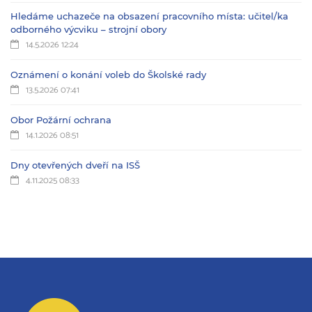
Hledáme uchazeče na obsazení pracovního místa: učitel/ka
odborného výcviku – strojní obory
14.5.2026 12:24
Oznámení o konání voleb do Školské rady
13.5.2026 07:41
Obor Požární ochrana
14.1.2026 08:51
Dny otevřených dveří na ISŠ
4.11.2025 08:33