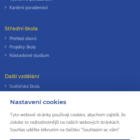
Kariérní poradenství
Střední škola
Přehled oborů
Projekty školy
Nástavbové studium
Další vzdělání
Svářečská škola
Odborná způsobilost k výkonu činností v elektrotechnice
Nastavení cookies
Národní soustava kvalifikací
Tyto webové stránky používají cookies, abychom zajistili, že
získáte to nejhodnotnější na našich webových stránkách.
Souhlas udělíte kliknutím na tlačítko "Souhlasím se vším".
© 2018 ISŠ-COP Valašské Meziříčí, všechna práva vyhrazena by
HS