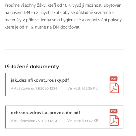
Prosíme všechny žáky, kteří od 11. 5. využijí možnosti ubytování
na našem DM - i z jiných škol - aby se důkladně seznámili s
materiály v příloze. Jedná se o hygienické a organizační pokyny,
které je od 11. 5. nutné na DM dodržovat.
Přiložené dokumenty
PDF
jak_dezinfikovat_rousky.pdf
Aktualizováno: 7.5.2020 12:34
Velikost: 597.36 KB
PDF
ochrana_zdravi_a_provoz_dm.pdf
Aktualizováno: 7.5.2020 12:34
Velikost: 899.42 KB