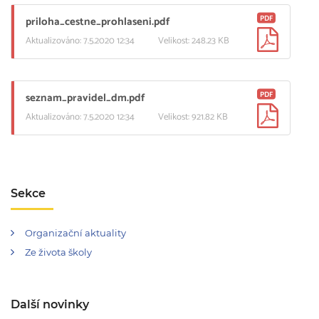
PDF
priloha_cestne_prohlaseni.pdf
Aktualizováno: 7.5.2020 12:34
Velikost: 248.23 KB
PDF
seznam_pravidel_dm.pdf
Aktualizováno: 7.5.2020 12:34
Velikost: 921.82 KB
Sekce
Organizační aktuality
Ze života školy
Další novinky