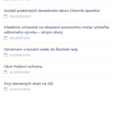
Soutěž praktických dovedností oboru Chemik-operátor
19.5.2026 08:07
Hledáme uchazeče na obsazení pracovního místa: učitel/ka
odborného výcviku – strojní obory
14.5.2026 12:24
Oznámení o konání voleb do Školské rady
13.5.2026 07:41
Obor Požární ochrana
14.1.2026 08:51
Dny otevřených dveří na ISŠ
4.11.2025 08:33