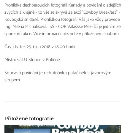
Prohlídka dechberoucích fotografií Kanady a povídání o zdejších
zvycích a krajině - to vše se skrývá za akcí "Cowboy Breakfast" -
Kovbojská snídaně. Prohlídkou fotografií Vás jako vždy provede
Ing. Milena Michalíková. ISŠ - COP Valašské Meziříčí je jedním ze
sponzorů akce. Více informací naleznete v přiloženém souboru.
Čas: čtvrtek 25. října 2018 v 18.00 hodin
Místo: sál U Slunce v Poličné
Součástí povídání je ochutnávka palačinek s javorovým
sirupem.
Přiložené fotografie