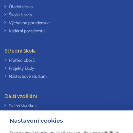
Úřední deska
Školská rada
Výchovné poradenství
Kariérní poradenství
Střední škola
Přehled oborů
Projekty školy
Nástavbové studium
Další vzdělání
Svářečská škola
Odborná způsobilost k výkonu činností v elektrotechnice
Nastavení cookies
Národní soustava kvalifikací
Tyto webové stránky používají cookies, abychom zajistili, že