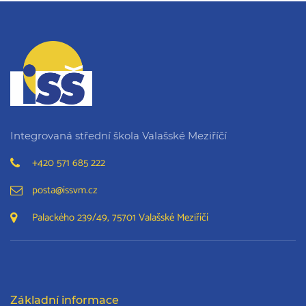
Integrovaná střední škola Valašské Meziříčí
+420 571 685 222
posta@issvm.cz
Palackého 239/49, 75701 Valašské Meziříčí
Základní informace