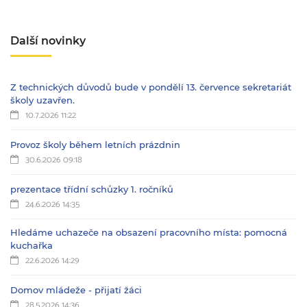
Další novinky
Z technických důvodů bude v pondělí 13. července sekretariát
školy uzavřen.
10.7.2026 11:22
Provoz školy během letních prázdnin
30.6.2026 09:18
prezentace třídní schůzky 1. ročníků
24.6.2026 14:35
Hledáme uchazeče na obsazení pracovního místa: pomocná
kuchařka
22.6.2026 14:29
Domov mládeže - přijatí žáci
28.5.2026 14:36