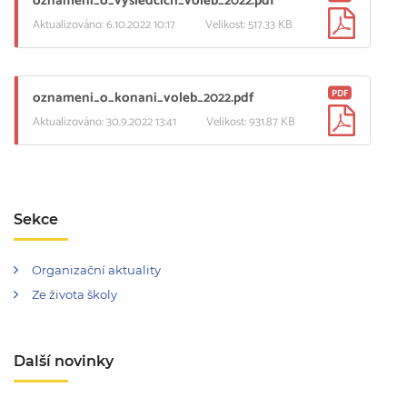
oznameni_o_vysledcich_voleb_2022.pdf
Aktualizováno: 6.10.2022 10:17
Velikost: 517.33 KB
PDF
oznameni_o_konani_voleb_2022.pdf
Aktualizováno: 30.9.2022 13:41
Velikost: 931.87 KB
Sekce
Organizační aktuality
Ze života školy
Další novinky