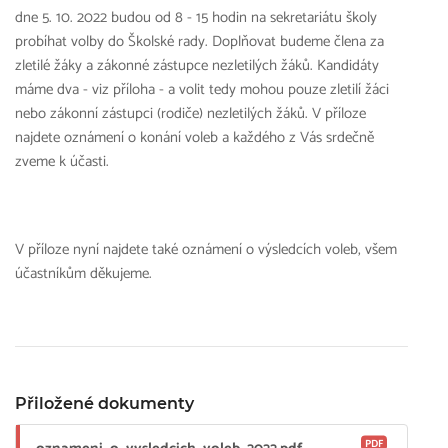
dne 5. 10. 2022 budou od 8 - 15 hodin na sekretariátu školy
probíhat volby do Školské rady. Doplňovat budeme člena za
zletilé žáky a zákonné zástupce nezletilých žáků. Kandidáty
máme dva - viz příloha - a volit tedy mohou pouze zletilí žáci
nebo zákonní zástupci (rodiče) nezletilých žáků. V příloze
najdete oznámení o konání voleb a každého z Vás srdečně
zveme k účasti.
V příloze nyní najdete také oznámení o výsledcích voleb, všem
účastníkům děkujeme.
Přiložené dokumenty
PDF