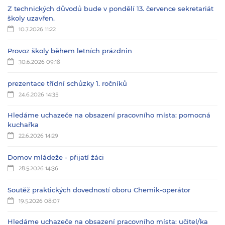
Z technických důvodů bude v pondělí 13. července sekretariát
školy uzavřen.
10.7.2026 11:22
Provoz školy během letních prázdnin
30.6.2026 09:18
prezentace třídní schůzky 1. ročníků
24.6.2026 14:35
Hledáme uchazeče na obsazení pracovního místa: pomocná
kuchařka
22.6.2026 14:29
Domov mládeže - přijatí žáci
28.5.2026 14:36
Soutěž praktických dovedností oboru Chemik-operátor
19.5.2026 08:07
Hledáme uchazeče na obsazení pracovního místa: učitel/ka