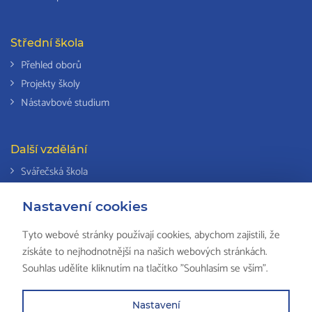
Střední škola
Přehled oborů
Projekty školy
Nástavbové studium
Další vzdělání
Svářečská škola
Odborná způsobilost k výkonu činností v elektrotechnice
Nastavení cookies
Národní soustava kvalifikací
Tyto webové stránky používají cookies, abychom zajistili, že
získáte to nejhodnotnější na našich webových stránkách.
Souhlas udělíte kliknutím na tlačítko "Souhlasím se vším".
© 2018 ISŠ-COP Valašské Meziříčí, všechna práva vyhrazena by
HS
Computers
Nastavení