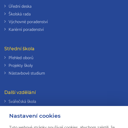
Úřední deska
Školská rada
Výchovné poradenství
Kariérní poradenství
Střední škola
Přehled oborů
Projekty školy
Nástavbové studium
Další vzdělání
Svářečská škola
Odborná způsobilost k výkonu činností v elektrotechnice
Nastavení cookies
Národní soustava kvalifikací
Tyto webové stránky používají cookies, abychom zajistili, že