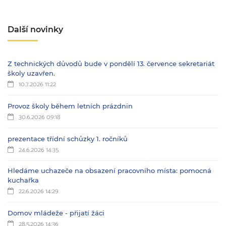
Další novinky
Z technických důvodů bude v pondělí 13. července sekretariát
školy uzavřen.
10.7.2026 11:22
Provoz školy během letních prázdnin
30.6.2026 09:18
prezentace třídní schůzky 1. ročníků
24.6.2026 14:35
Hledáme uchazeče na obsazení pracovního místa: pomocná
kuchařka
22.6.2026 14:29
Domov mládeže - přijatí žáci
28.5.2026 14:36