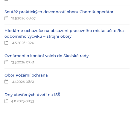
Soutěž praktických dovedností oboru Chemik-operátor
19.5.2026 08:07
Hledáme uchazeče na obsazení pracovního místa: učitel/ka
odborného výcviku – strojní obory
14.5.2026 12:24
Oznámení o konání voleb do Školské rady
13.5.2026 07:41
Obor Požární ochrana
14.1.2026 08:51
Dny otevřených dveří na ISŠ
4.11.2025 08:33