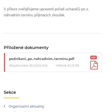
V příloze zveřejňujeme upravené pořadí uchazečů po 2.
náhradním termínu přijímacích zkoušek.
Přiložené dokumenty
PDF
podnikani_po_nahradnim_terminu.pdf
Aktualizováno: 18.5.2023 13:16
Velikost: 82.73 KB
Sekce
Organizační aktuality