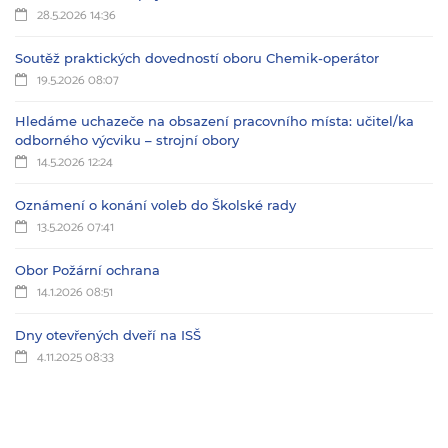
28.5.2026 14:36
Soutěž praktických dovedností oboru Chemik-operátor
19.5.2026 08:07
Hledáme uchazeče na obsazení pracovního místa: učitel/ka
odborného výcviku – strojní obory
14.5.2026 12:24
Oznámení o konání voleb do Školské rady
13.5.2026 07:41
Obor Požární ochrana
14.1.2026 08:51
Dny otevřených dveří na ISŠ
4.11.2025 08:33