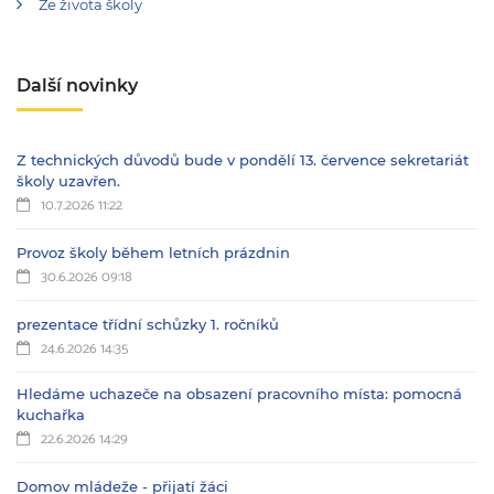
Ze života školy
Další novinky
Z technických důvodů bude v pondělí 13. července sekretariát
školy uzavřen.
10.7.2026 11:22
Provoz školy během letních prázdnin
30.6.2026 09:18
prezentace třídní schůzky 1. ročníků
24.6.2026 14:35
Hledáme uchazeče na obsazení pracovního místa: pomocná
kuchařka
22.6.2026 14:29
Domov mládeže - přijatí žáci