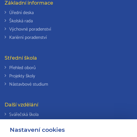
Základní informace
Úřední deska
Školská rada
Výchovné poradenství
Kariérní poradenství
Střední škola
Přehled oborů
Projekty školy
Nástavbové studium
Další vzdělání
Svářečská škola
Odborná způsobilost k výkonu činností v elektrotechnice
Nastavení cookies
Národní soustava kvalifikací