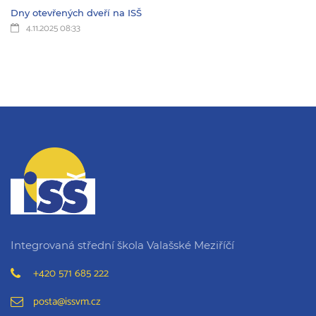
Dny otevřených dveří na ISŠ
4.11.2025 08:33
Integrovaná střední škola Valašské Meziříčí
+420 571 685 222
posta@issvm.cz