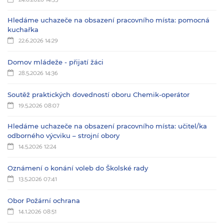
Hledáme uchazeče na obsazení pracovního místa: pomocná
kuchařka
22.6.2026 14:29
Domov mládeže - přijatí žáci
28.5.2026 14:36
Soutěž praktických dovedností oboru Chemik-operátor
19.5.2026 08:07
Hledáme uchazeče na obsazení pracovního místa: učitel/ka
odborného výcviku – strojní obory
14.5.2026 12:24
Oznámení o konání voleb do Školské rady
13.5.2026 07:41
Obor Požární ochrana
14.1.2026 08:51