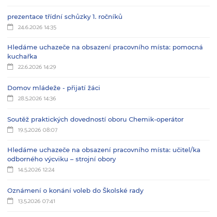
prezentace třídní schůzky 1. ročníků
24.6.2026 14:35
Hledáme uchazeče na obsazení pracovního místa: pomocná
kuchařka
22.6.2026 14:29
Domov mládeže - přijatí žáci
28.5.2026 14:36
Soutěž praktických dovedností oboru Chemik-operátor
19.5.2026 08:07
Hledáme uchazeče na obsazení pracovního místa: učitel/ka
odborného výcviku – strojní obory
14.5.2026 12:24
Oznámení o konání voleb do Školské rady
13.5.2026 07:41