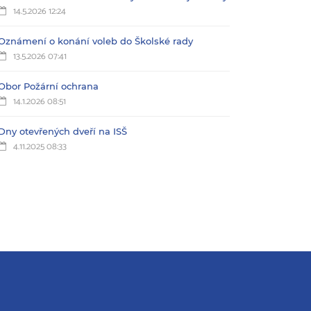
14.5.2026 12:24
Oznámení o konání voleb do Školské rady
13.5.2026 07:41
Obor Požární ochrana
14.1.2026 08:51
Dny otevřených dveří na ISŠ
4.11.2025 08:33