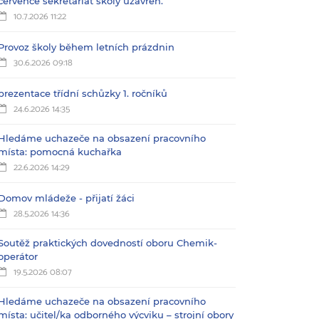
července sekretariát školy uzavřen.
10.7.2026 11:22
Provoz školy během letních prázdnin
30.6.2026 09:18
prezentace třídní schůzky 1. ročníků
24.6.2026 14:35
Hledáme uchazeče na obsazení pracovního
místa: pomocná kuchařka
22.6.2026 14:29
Domov mládeže - přijatí žáci
28.5.2026 14:36
Soutěž praktických dovedností oboru Chemik-
operátor
19.5.2026 08:07
Hledáme uchazeče na obsazení pracovního
místa: učitel/ka odborného výcviku – strojní obory