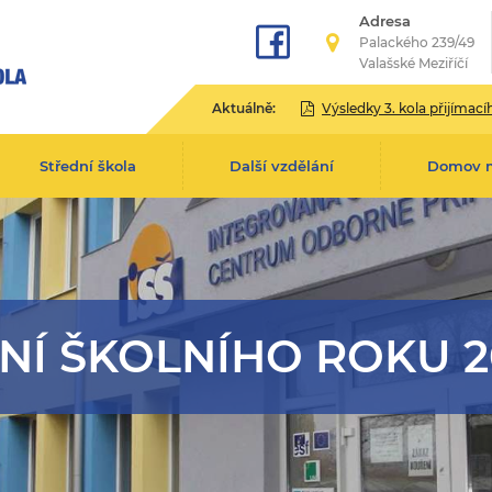
Adresa
Palackého 239/49
Valašské Meziříčí
Aktuálně:
Výsledky 3. kola přijímacího řízení pro školní rok 2
Střední škola
Další vzdělání
Domov 
NÍ ŠKOLNÍHO ROKU 20