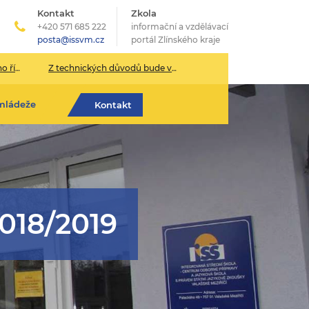
Kontakt
Zkola
+420 571 685 222
informační a vzdělávací
posta@issvm.cz
portál Zlínského kraje
026/2027
Z technických důvodů bude v pondělí 13. července sekretariát školy uzavřen.
mládeže
Kontakt
18/2019