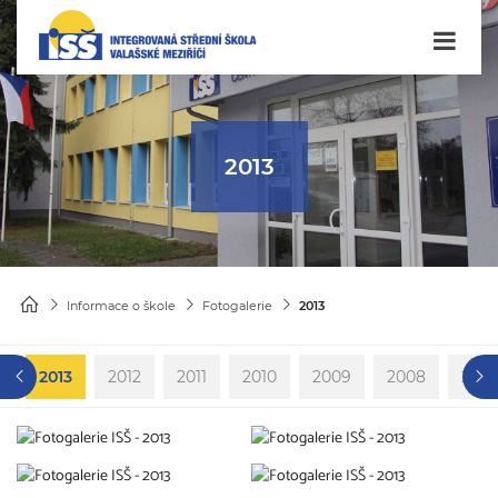
2013
Informace o škole
Fotogalerie
2013
4
2013
2012
2011
2010
2009
2008
200