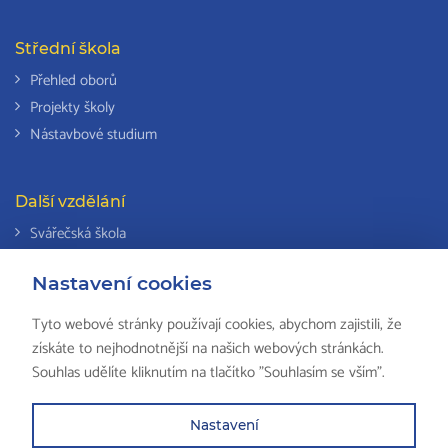
Střední škola
Přehled oborů
Projekty školy
Nástavbové studium
Další vzdělání
Svářečská škola
Odborná způsobilost k výkonu činností v elektrotechnice
Nastavení cookies
Národní soustava kvalifikací
Tyto webové stránky používají cookies, abychom zajistili, že
získáte to nejhodnotnější na našich webových stránkách.
Souhlas udělíte kliknutím na tlačítko "Souhlasím se vším".
© 2018 ISŠ-COP Valašské Meziříčí, všechna práva vyhrazena by
HS
Computers
Nastavení