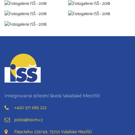
Integrovaná střední škola Valašské Meziříčí
+420 571 685 222
posta@issvm.cz
Palackého 239/49, 75701 Valašské Meziříčí