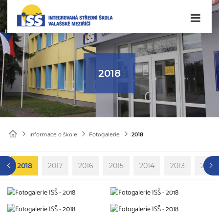
2018
Informace o škole
Fotogalerie
2018
9
2018
2017
2016
2015
2014
2013
2012