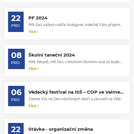
22
PF 2024
Milí žáci, vážení rodiče, kolegové, srdečně Vám přejeme krásné Vánoce a do roku ...
PRO
Více
08
Školní taneční 2024
Milé žákyně, milí žáci, v letošním školním roce se budou konat další školní tane...
PRO
Více
06
Vědecký festival na ISŠ – COP ve Valmezu a Den otevřených dveří
Zveme Vás na Den otevřených dveří a zároveň na Vědecký festival na ISŠ-COP VM, k...
PRO
Více
22
Stávka - organizační změna