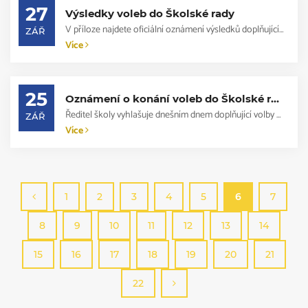
27
Výsledky voleb do Školské rady
V příloze najdete oficiální oznámení výsledků doplňujících voleb do Školské rady...
ZÁŘ
Více
25
Oznámení o konání voleb do Školské rady
Ředitel školy vyhlašuje dnešním dnem doplňující volby do Školské rady v kategori...
ZÁŘ
Více
1
2
3
4
5
6
7
8
9
10
11
12
13
14
15
16
17
18
19
20
21
22