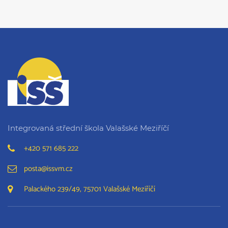
Integrovaná střední škola Valašské Meziříčí
+420 571 685 222
posta@issvm.cz
Palackého 239/49, 75701 Valašské Meziříčí