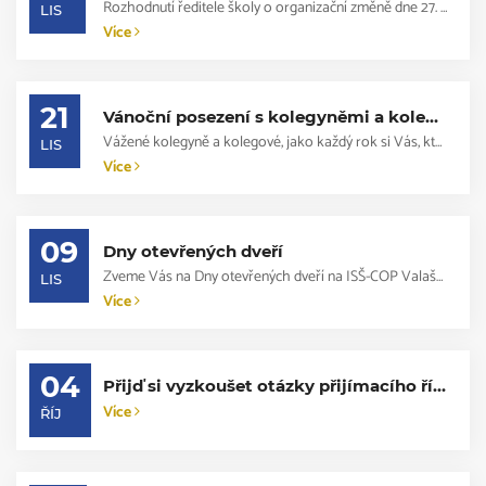
Rozhodnutí ředitele školy o organizační změně dne 27. 11. 2023 Na základě oznáme...
LIS
Více
21
Vánoční posezení s kolegyněmi a kolegy v důchodu
Vážené kolegyně a kolegové, jako každý rok si Vás, kteří jste od nás odcházeli d...
LIS
Více
09
Dny otevřených dveří
Zveme Vás na Dny otevřených dveří na ISŠ-COP Valašské Meziříčí v pátek 10. 11. 2...
LIS
Více
04
Přijď si vyzkoušet otázky přijímacího řízení
Více
ŘÍJ