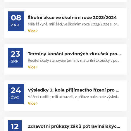
08
Školní akce ve školním roce 2023/2024
Milé žákyně, milí žáci, ve školním roce 2023/2024 si pro Vás škola připravila ce...
ZÁŘ
Více
23
Termíny konání povinných zkoušek profilové části maturitní zkoušky v podzimním zkušebním období 2023
Ředitel školy stanovuje termíny maturitní zkoušky v podzimním zkušebním období.P...
SRP
Více
24
Výsledky 3. kola přijímacího řízení pro šk. rok 2023/2024
Vážení rodiče, milí uchazeči, v příloze naleznete výsledkové listiny pro 3. kolo...
ČVC
Více
12
Zdravotní průkazy žáků potravinářských oborů - ZMĚNA