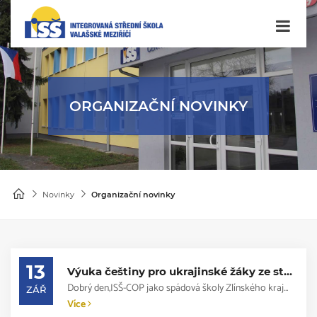
ORGANIZAČNÍ NOVINKY
Novinky
Organizační novinky
13
Výuka češtiny pro ukrajinské žáky ze středních škol
Dobrý den,ISŠ-COP jako spádová školy Zlínského kraje nabízí možnost přihlášení d...
ZÁŘ
Více