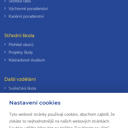
Školská rada
Výchovné poradenství
Kariérní poradenství
Střední škola
Přehled oborů
Projekty školy
Nástavbové studium
Další vzdělání
Svářečská škola
Odborná způsobilost k výkonu činností v elektrotechnice
Nastavení cookies
Národní soustava kvalifikací
Tyto webové stránky používají cookies, abychom zajistili, že
získáte to nejhodnotnější na našich webových stránkách.