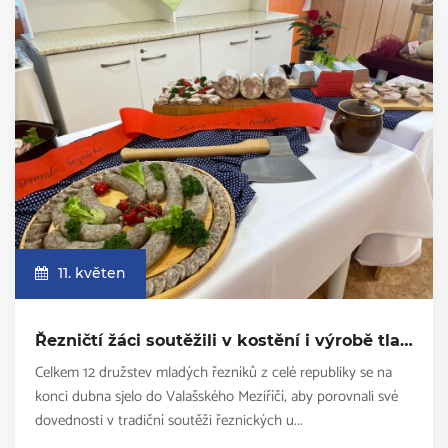
11. květen
Řezničtí žáci soutěžili v kostění i výrobě tlačenky
Celkem 12 družstev mladých řezníků z celé republiky se na
konci dubna sjelo do Valašského Meziříčí, aby porovnali své
dovednosti v tradiční soutěži řeznických u...